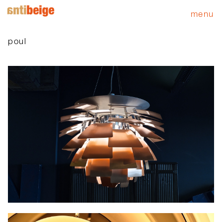
menu
poul