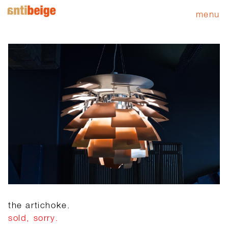
menu
the artichoke.
sold, sorry.