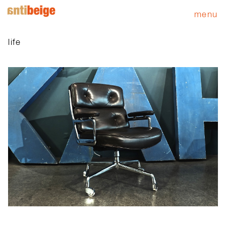
menu
life