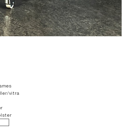
eames
er/vitra
er
olster