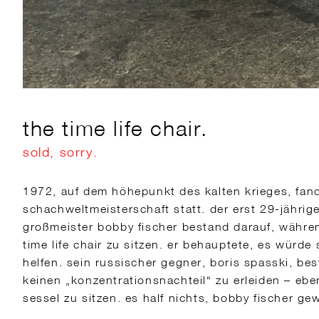
the time life chair.
sold, sorry.
1972, auf dem höhepunkt des kalten krieges, fand 
schachweltmeisterschaft statt. der erst 29-jährig
großmeister bobby fischer bestand darauf, währen
time life chair zu sitzen. er behauptete, es würde
helfen. sein russischer gegner, boris spasski, be
keinen „konzentrationsnachteil“ zu erleiden – ebe
sessel zu sitzen. es half nichts, bobby fischer ge