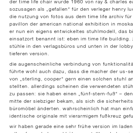
der time life chair wurde 1960 von ray & charles 
sozusagen als „gefallen“ für den verleger henry l
die nutzung von fotos aus dem time life archiv fü
pavillon der american national exhibition in mosk
er nun ein eigens entwickeltes stuhlmodell, das 
einsatzort benannt ist: eben im time life building
stühle in den verlagsbüros und unten in der lobby,
tieferen version.
die augenscheinliche verbindung von funktionalit
führte wohl auch dazu, dass die macher der us-s
von „sterling, cooper“ gern einen solchen stuhl a
stellten. allerdings scheinen die verwendeten stüh
zu passen: sie haben einen „fünf-stern-fuß“ – den 
mitte der siebziger bekam, als sich die sicherheits
büromöbel änderten. wahrscheinlich hat man einf
identische originale mit vierarmigem fußkreuz gef
wir haben gerade eine sehr frühe version im lade