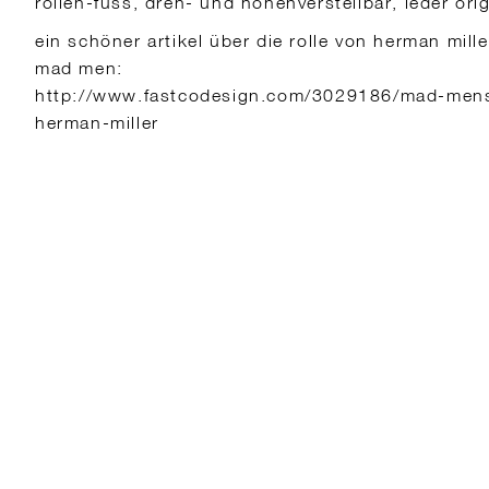
rollen-fuss, dreh- und höhenverstellbar, leder ori
ein schöner artikel über die rolle von herman mille
mad men:
http://www.fastcodesign.com/3029186/mad-men
herman-miller