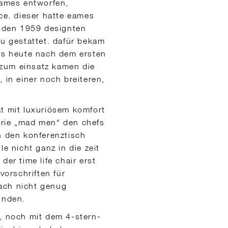
eames entworfen,
uce. dieser hatte eames
r den 1959 designten
au gestattet. dafür bekam
bis heute nach dem ersten
. zum einsatz kamen die
 in einer noch breiteren,
ät mit luxuriösem komfort
erie „mad men“ den chefs
n den konferenztisch
le nicht ganz in die zeit
der time life chair erst
vorschriften für
ach nicht genug
unden.
n, noch mit dem 4-stern-