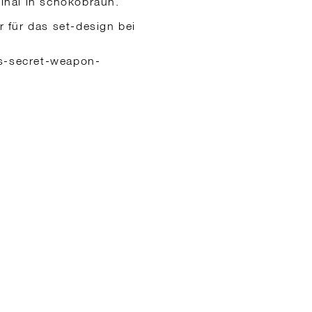
ginal in schokobraun.
r für das set-design bei
s-secret-weapon-