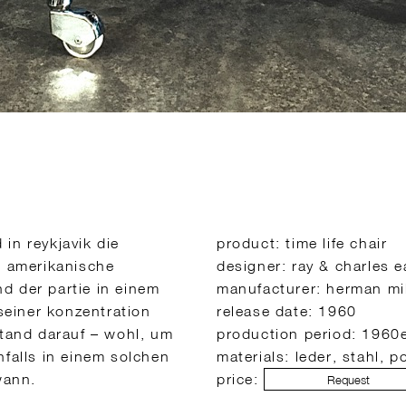
in reykjavik die
product: time life chair
e amerikanische
designer: ray & charles 
d der partie in einem
manufacturer: herman mill
 seiner konzentration
release date: 1960
stand darauf – wohl, um
production period: 1960
nfalls in einem solchen
materials: leder, stahl, p
wann.
price:
Request