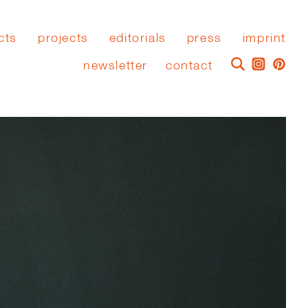
cts
projects
editorials
press
imprint
newsletter
contact