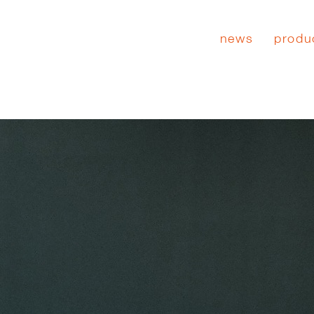
news
produ