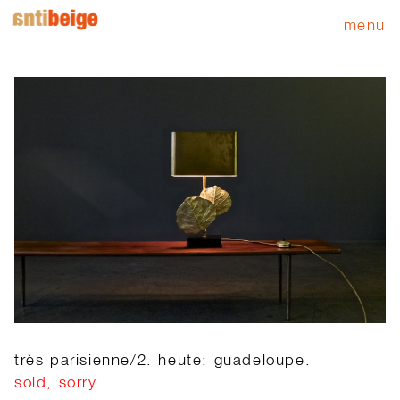
menu
très parisienne/2. heute: guadeloupe.
sold, sorry.