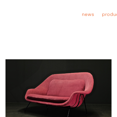
news
produ