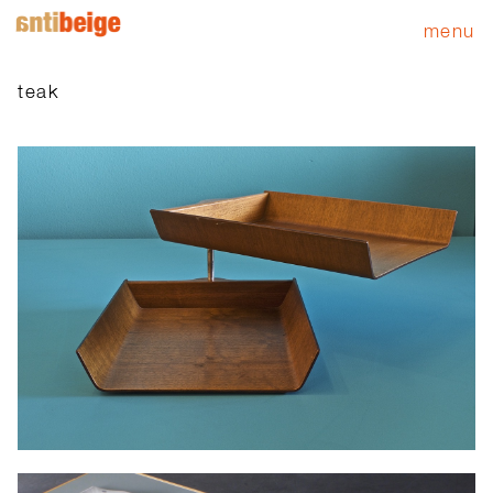
menu
teak