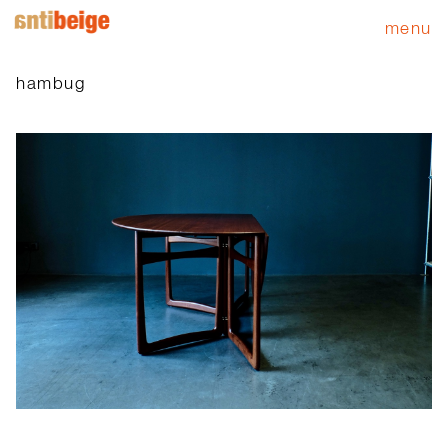
menu
hambug