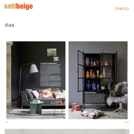
menu
daa