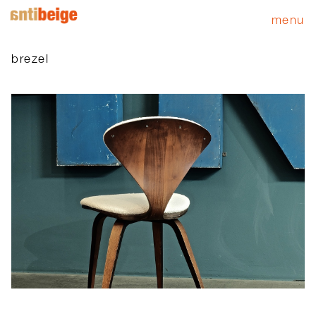
menu
brezel