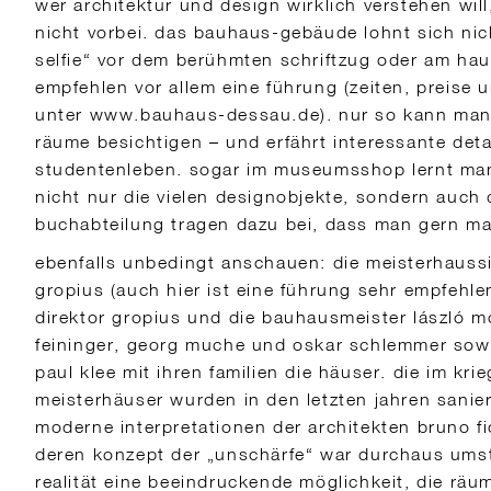
wer architektur und design wirklich verstehen wi
nicht vorbei. das bauhaus-gebäude lohnt sich nich
selfie“ vor dem berühmten schriftzug oder am hau
empfehlen vor allem eine führung (zeiten, preise u
unter www.bauhaus-dessau.de). nur so kann man 
räume besichtigen – und erfährt interessante det
studentenleben. sogar im museumsshop lernt man
nicht nur die vielen designobjekte, sondern auch d
buchabteilung tragen dazu bei, dass man gern mal 
ebenfalls unbedingt anschauen: die meisterhauss
gropius (auch hier ist eine führung sehr empfehl
direktor gropius und die bauhausmeister lászló m
feininger, georg muche und oskar schlemmer sow
paul klee mit ihren familien die häuser. die im krie
meisterhäuser wurden in den letzten jahren sanier
moderne interpretationen der architekten bruno fi
deren konzept der „unschärfe“ war durchaus umstri
realität eine beeindruckende möglichkeit, die räu