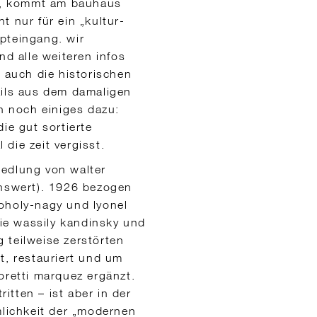
ll, kommt am bauhaus
t nur für ein „kultur-
pteingang. wir
nd alle weiteren infos
auch die historischen
ails aus dem damaligen
 noch einiges dazu:
ie gut sortierte
die zeit vergisst.
iedlung von walter
enswert). 1926 bezogen
oholy-nagy und lyonel
ie wassily kandinsky und
g teilweise zerstörten
t, restauriert und um
oretti marquez ergänzt.
tten – ist aber in der
mlichkeit der „modernen