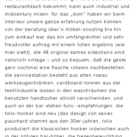
restaurantdach bekommt, kann auch industrial und
midcentury mixen: für das „dom“ haben wir beim
interieur unsere ganze erfahrung nutzen können.
von der beratung über’s möbel-scouting bis hin
zum einkauf war das ein umfangreicher und sehr
freudvoller auftrag mit einem tollen ergebnis (wie
man sieht). die 48 original eames sidechairs sind
natürlich vintage – und so bequem, daß die gäste
gern nochmal eine flasche rotwein nachbestellen.
die servicestation besteht aus alten rowac
werkzeugschränken, cardboard-tonnen aus der
textilindustrie lassen in den waschräumen die
benutzten handtücher stilvoll verschwinden. und
auch an der bar stehen func.-empfehlungen: die
tolix-hocker sind neu (das design von xavier
pauchard stammt aus den 30er-jahren, tolix
produziert die klassischen hocker inzwischen auch
in der nötigen bar-höhe), die tresenbeleuchtung