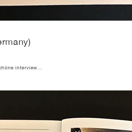
ermany)
schöne interview…