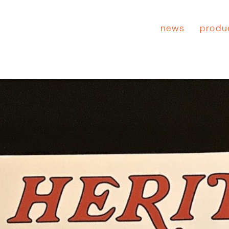
news
produ