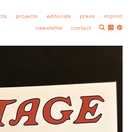
cts
projects
editorials
press
imprint
newsletter
contact