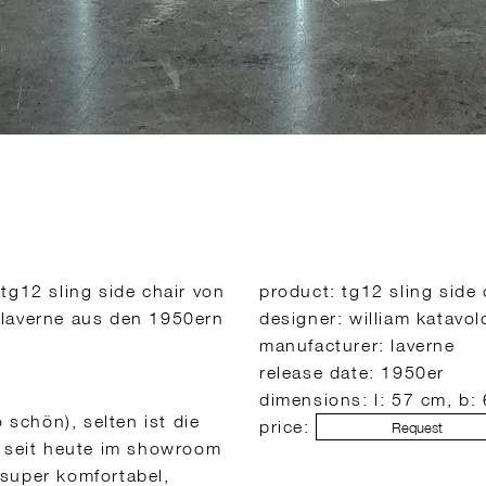
tg12 sling side chair von
product: tg12 sling side 
ür laverne aus den 1950ern
designer: william katavolo
manufacturer: laverne
release date: 1950er
dimensions: l: 57 cm, b:
 schön), selten ist die
price:
Request
e seit heute im showroom
 super komfortabel,