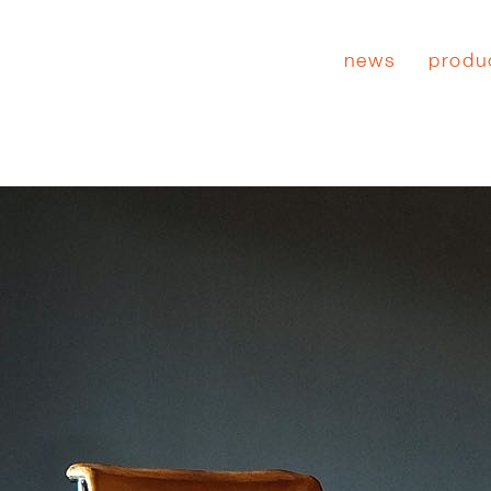
news
produ