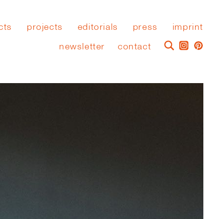
cts
projects
editorials
press
imprint
newsletter
contact