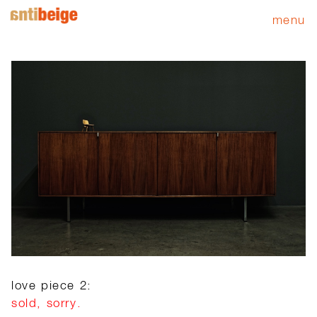
menu
love piece 2:
sold, sorry.