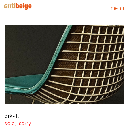
menu
drk-1.
sold, sorry.