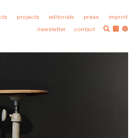
cts
projects
editorials
press
imprint
newsletter
contact