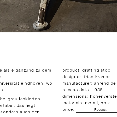
die als ergänzung zu dem
product: drafting stool
d.
designer: friso kramer
iversität eindhoven, wo
manufacturer: ahrend de 
en.
release date: 1958
dimensions: höhenverste
hellgrau lackierten
materials: metall, holz
rtabel. das liegt
price:
Request
z sondern auch den