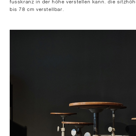
fusskranz in der höhe verstellen kann. die sitzhöh
bis 78 cm verstellbar.