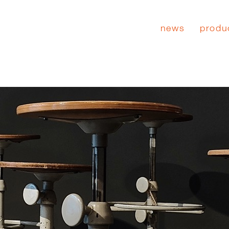
news
produ