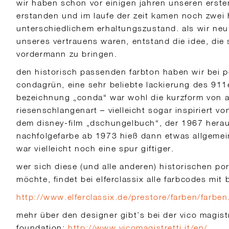
wir haben schon vor einigen jahren unseren erste
erstanden und im laufe der zeit kamen noch zwei h
unterschiedlichem erhaltungszustand. als wir neul
unseres vertrauens waren, entstand die idee, die 
vordermann zu bringen.
den historisch passenden farbton haben wir bei 
condagrün, eine sehr beliebte lackierung des 911
bezeichnung „conda“ war wohl die kurzform von 
riesenschlangenart – vielleicht sogar inspiriert 
dem disney-film „dschungelbuch“, der 1967 hera
nachfolgefarbe ab 1973 hieß dann etwas allgemei
war vielleicht noch eine spur giftiger.
wer sich diese (und alle anderen) historischen p
möchte, findet bei elferclassix alle farbcodes mit 
http://www.elferclassix.de/prestore/farben/farbe
mehr über den designer gibt’s bei der vico magistr
foundation:
http://www.vicomagistretti.it/en/