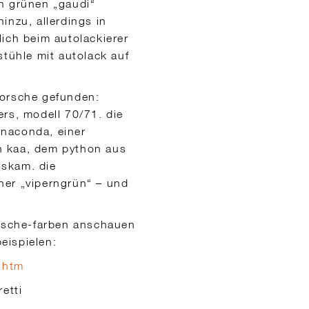
n grünen „gaudi“
inzu, allerdings in
ich beim autolackierer
stühle mit autolack auf
porsche gefunden:
ers, modell 70/71. die
anaconda, einer
von kaa, dem python aus
uskam. die
ner „viperngrün“ – und
orsche-farben anschauen
beispielen:
n.htm
etti