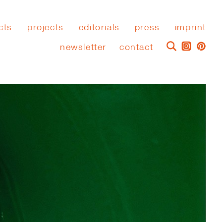
cts
projects
editorials
press
imprint
newsletter
contact