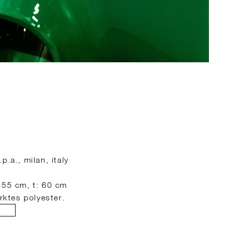
i
p.a., milan, italy
 55 cm, t: 60 cm
ärktes polyester.