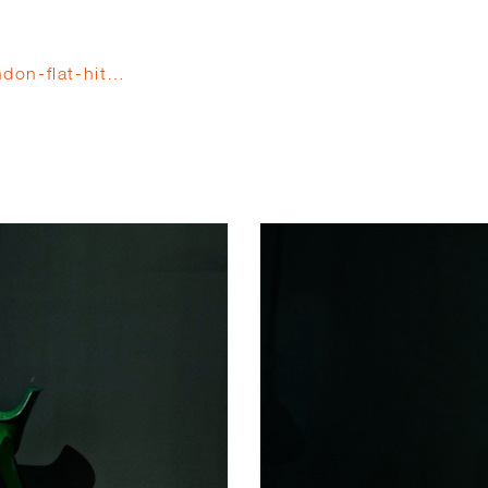
ndon-flat-hit…