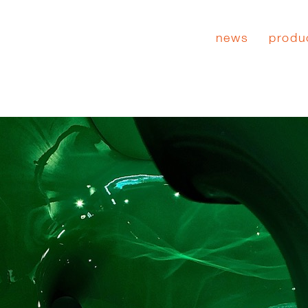
news
produ