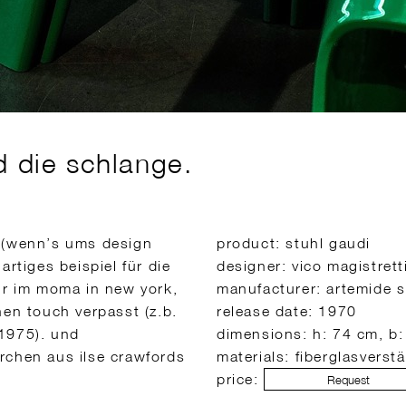
d die schlange.
er (wenn’s ums design
product: stuhl gaudi
artiges beispiel für die
designer: vico magistrett
nur im moma in new york,
manufacturer: artemide s.
hen touch verpasst (z.b.
release date: 1970
 1975). und
dimensions: h: 74 cm, b:
rchen aus ilse crawfords
materials: fiberglasverst
price:
Request