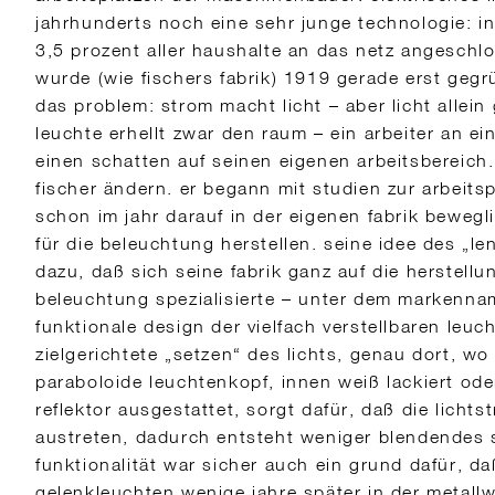
jahrhunderts noch eine sehr junge technologie: in
3,5 prozent aller haushalte an das netz angeschl
wurde (wie fischers fabrik) 1919 gerade erst gegr
das problem: strom macht licht – aber licht allein
leuchte erhellt zwar den raum – ein arbeiter an ei
einen schatten auf seinen eigenen arbeitsbereich.
fischer ändern. er begann mit studien zur arbeits
schon im jahr darauf in der eigenen fabrik beweg
für die beleuchtung herstellen. seine idee des „le
dazu, daß sich seine fabrik ganz auf die herstellun
beleuchtung spezialisierte – unter dem markenna
funktionale design der vielfach verstellbaren leu
zielgerichtete „setzen“ des lichts, genau dort, w
paraboloide leuchtenkopf, innen weiß lackiert ode
reflektor ausgestattet, sorgt dafür, daß die lichts
austreten, dadurch entsteht weniger blendendes s
funktionalität war sicher auch ein grund dafür, d
gelenkleuchten wenige jahre später in der metall