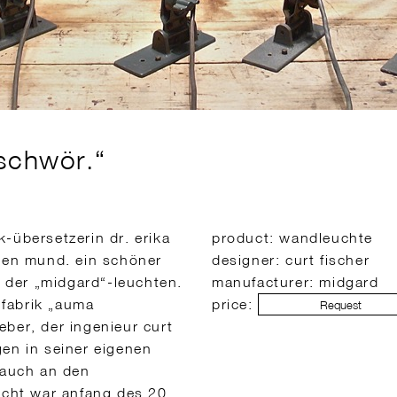
 schwör.“
-übersetzerin dr. erika
product: wandleuchte
 den mund. ein schöner
designer: curt fischer
e der „midgard“-leuchten.
manufacturer: midgard
nfabrik „auma
price:
Request
ber, der ingenieur curt
gen in seiner eigenen
 auch an den
icht war anfang des 20.