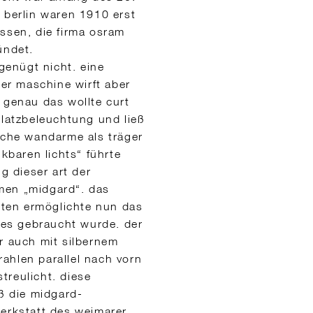
 berlin waren 1910 erst
ossen, die firma osram
ündet.
 genügt nicht. eine
ner maschine wirft aber
 genau das wollte curt
platzbeleuchtung und ließ
liche wandarme als träger
nkbaren lichts“ führte
g dieser art der
men „midgard“. das
chten ermöglichte nun das
o es gebraucht wurde. der
r auch mit silbernem
trahlen parallel nach vorn
treulicht. diese
aß die midgard-
werkstatt des weimarer