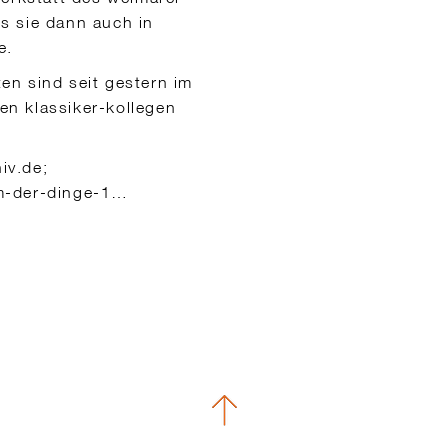
s sie dann auch in
e.
en sind seit gestern im
ren klassiker-kollegen
iv.de;
om-der-dinge-1…