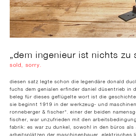
„dem ingenieur ist nichts zu
sold, sorry.
diesen satz legte schon die legendäre donald duck
fuchs dem genialen erfinder daniel düsentrieb in
beleg für dieses geflügelte wort ist die geschicht
sie beginnt 1919 in der werkzeug- und maschine
ronneberger & fischer“. einer der beiden namensge
fischer, war unzufrieden mit den arbeitsbedingun
fabrik: es war zu dunkel, sowohl in den büros als
arbeitsplätzen der maschinenbauer. elektrisches l