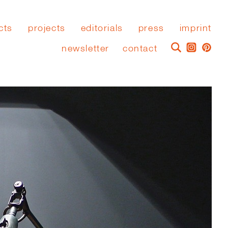
cts
projects
editorials
press
imprint
newsletter
contact