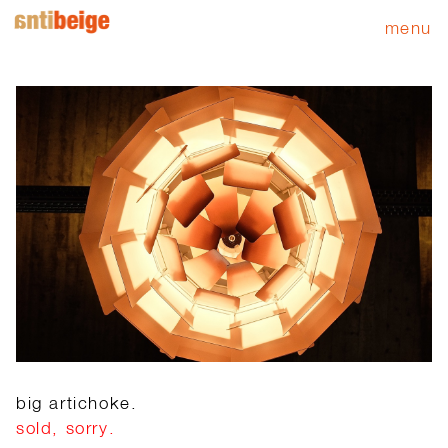
menu
big artichoke.
sold, sorry.