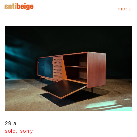
menu
29 a.
sold, sorry.